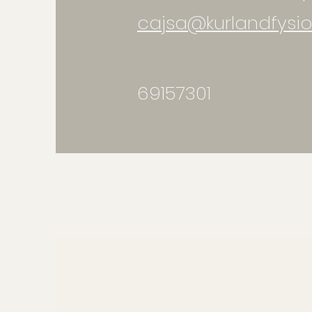
cajsa@kurlandfysio
69157301